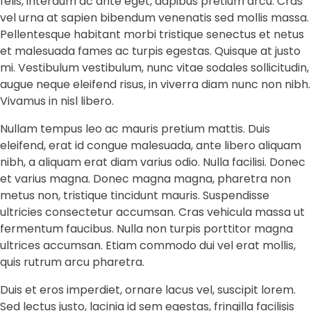
felis, interdum ac ante eget, dapibus pretium arcu. Cras
vel urna at sapien bibendum venenatis sed mollis massa.
Pellentesque habitant morbi tristique senectus et netus
et malesuada fames ac turpis egestas. Quisque at justo
mi. Vestibulum vestibulum, nunc vitae sodales sollicitudin,
augue neque eleifend risus, in viverra diam nunc non nibh.
Vivamus in nisl libero.
Nullam tempus leo ac mauris pretium mattis. Duis
eleifend, erat id congue malesuada, ante libero aliquam
nibh, a aliquam erat diam varius odio. Nulla facilisi. Donec
et varius magna. Donec magna magna, pharetra non
metus non, tristique tincidunt mauris. Suspendisse
ultricies consectetur accumsan. Cras vehicula massa ut
fermentum faucibus. Nulla non turpis porttitor magna
ultrices accumsan. Etiam commodo dui vel erat mollis,
quis rutrum arcu pharetra.
Duis et eros imperdiet, ornare lacus vel, suscipit lorem.
Sed lectus justo, lacinia id sem egestas, fringilla facilisis