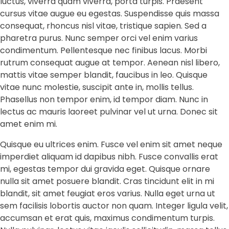
luctus, viverra quam viverra, porta turpis. Praesent
cursus vitae augue eu egestas. Suspendisse quis massa
consequat, rhoncus nisl vitae, tristique sapien. Sed a
pharetra purus. Nunc semper orci vel enim varius
condimentum. Pellentesque nec finibus lacus. Morbi
rutrum consequat augue at tempor. Aenean nisl libero,
mattis vitae semper blandit, faucibus in leo. Quisque
vitae nunc molestie, suscipit ante in, mollis tellus.
Phasellus non tempor enim, id tempor diam. Nunc in
lectus ac mauris laoreet pulvinar vel ut urna. Donec sit
amet enim mi.
Quisque eu ultrices enim. Fusce vel enim sit amet neque
imperdiet aliquam id dapibus nibh. Fusce convallis erat
mi, egestas tempor dui gravida eget. Quisque ornare
nulla sit amet posuere blandit. Cras tincidunt elit in mi
blandit, sit amet feugiat eros varius. Nulla eget urna ut
sem facilisis lobortis auctor non quam. Integer ligula velit,
accumsan et erat quis, maximus condimentum turpis.